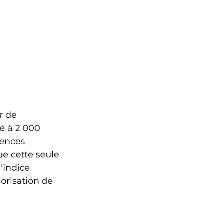
r de 
é à 2 000 
cences 
ue cette seule 
'indice 
orisation de 