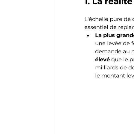
1. La réali
L'échelle pure de c
essentiel de replac
La plus grande
une levée de f
demande au ma
élevé
 que le 
milliards de d
le montant le