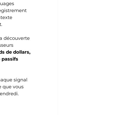
ouages 
egistrement 
ntexte 
.
la découverte 
sseurs 
s de dollars, 
 passifs 
aque signal 
e que vous 
endredi.