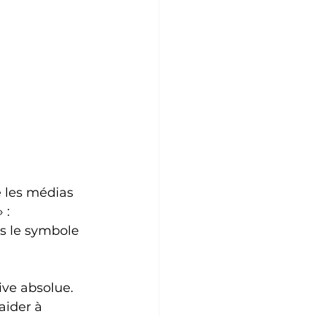
e les médias 
 : 
us le symbole 
ve absolue. 
aider à 