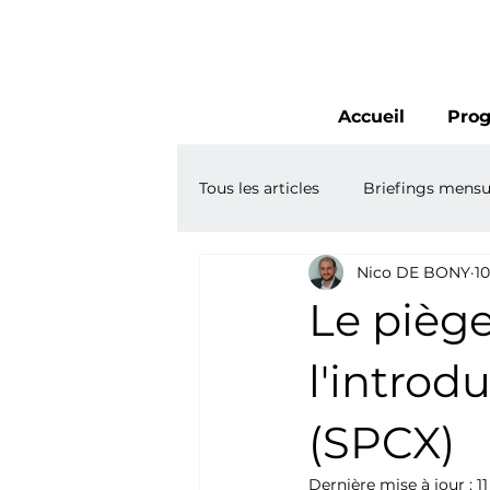
Accueil
Pro
Tous les articles
Briefings mensu
Nico DE BONY
10
Le piège
l'introd
(SPCX)
Dernière mise à jour :
11