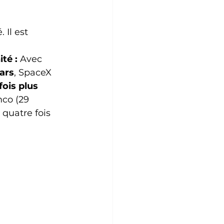
 Il est 
té :
 Avec 
lars
, SpaceX 
fois plus 
co (29 
quatre fois 