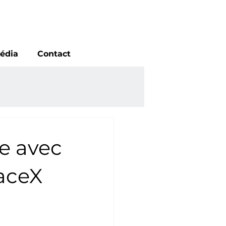
édia
Contact
ie avec
paceX