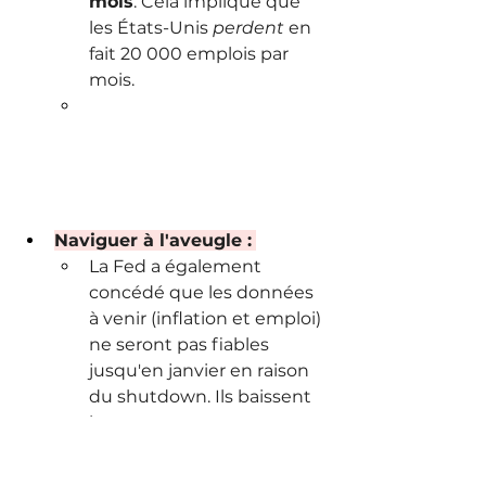
mois
. Cela implique que 
les États-Unis 
perdent
 en 
fait 20 000 emplois par 
mois.
Naviguer à l'aveugle :
La Fed a également 
concédé que les données 
à venir (inflation et emploi) 
ne seront pas fiables 
jusqu'en janvier en raison 
du shutdown. Ils baissent 
les taux non pas parce que 
les données le 
soutiennent, mais comme 