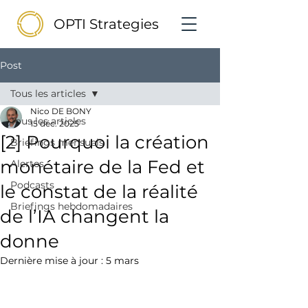
OPTI Strategies
Post
Tous les articles
Nico DE BONY
Tous les articles
15 déc. 2025
[2] Pourquoi la création
Briefings mensuels
monétaire de la Fed et
Alertes
Podcasts
le constat de la réalité
Briefings hebdomadaires
de l’IA changent la
donne
Dernière mise à jour :
5 mars